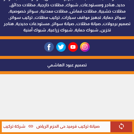
حديد, هناجر ومستودعات, شبوك, مظلات خارجية, مظلات حدائق,
مظلات خشبية, مظلات قماش, مظلات معدنية, سواتر خصوصية,
سواتر حماية, تجهيز مواقف سيارات, تركيب مظلات, تركيب سواتر,
تصميم برجولات, صيانة مظلات, صيانة سواتر, مستودعات حديدية, هناجر
تخزين, شبوك حماية, شبوك زراعية, شبوك أمنية
تصميم عبود الهاشمي
sync
link
صيانة تركيب قرميد حي الحزم الرياض
شركة تركيب قر