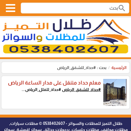
search
الرئيسية
بحث : #حداد_للشقق_الرياض
معلم حداد متنقل على مدار الساعة الرياض
#حداد_للشقق_الرياض
#حداد_للفلل_الرياض...
ظلال التميز للمظلات والسواتر - 0538402607 © مظلات سيارات,
مظلات مواقف, مظلات جلسات, برجولات حدائق, سواتر اقمشة, سواتر