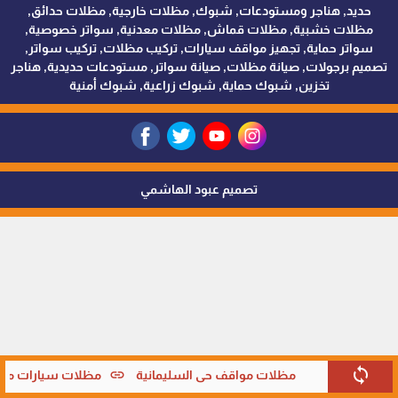
حديد, هناجر ومستودعات, شبوك, مظلات خارجية, مظلات حدائق,
مظلات خشبية, مظلات قماش, مظلات معدنية, سواتر خصوصية,
سواتر حماية, تجهيز مواقف سيارات, تركيب مظلات, تركيب سواتر,
تصميم برجولات, صيانة مظلات, صيانة سواتر, مستودعات حديدية, هناجر
تخزين, شبوك حماية, شبوك زراعية, شبوك أمنية
تصميم عبود الهاشمي
sync
link
مظلات مواقف حي السليمانية
مظلات سيارات متحر