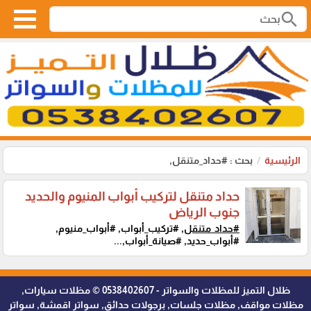
search
الرئيسية
بحث : #حداد_متنقل,
حداد متنقل لتركيب أبواب المنيوم والحديد
جنوب الرياض
#حداد_متنقل,
#تركيب_أبواب, #أبواب_منيوم,
#أبواب_حديد, #صيانة_أبواب,...
ظلال التميز للمظلات والسواتر - 0538402607 © مظلات سيارات,
مظلات مواقف, مظلات جلسات, برجولات حدائق, سواتر اقمشة, سواتر