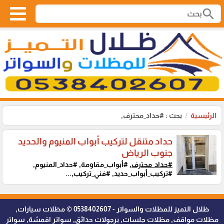
search
الرئيسية
بحث : #حداد_محترف,
حداد متنقل لتركيب أبواب المنيوم والحديد
جنوب الرياض
#حداد_محترف,
#أبواب_مقاومة, #حداد_المنيوم,
#تركيب_أبواب_حديد, #فني_تركيب,...
ظلال التميز للمظلات والسواتر - 0538402607 © مظلات سيارات,
مظلات مواقف, مظلات جلسات, برجولات حدائق, سواتر اقمشة, سواتر