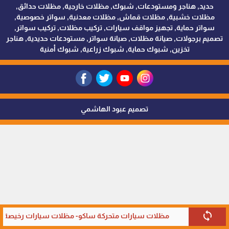
حديد, هناجر ومستودعات, شبوك, مظلات خارجية, مظلات حدائق,
مظلات خشبية, مظلات قماش, مظلات معدنية, سواتر خصوصية,
سواتر حماية, تجهيز مواقف سيارات, تركيب مظلات, تركيب سواتر,
تصميم برجولات, صيانة مظلات, صيانة سواتر, مستودعات حديدية, هناجر
تخزين, شبوك حماية, شبوك زراعية, شبوك أمنية
تصميم عبود الهاشمي
sync
مظلات سيارات متحركة ساكو- مظلات سيارات رخيصة في