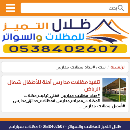
search
الرئيسية
بحث : #حداد_مظلات_مدارس
تنفيذ مظلات مدارس آمنة للأطفال شمال
الرياض
#حداد_مظلات_مدارس
#فني_تركيب_مظلات
#مظلات_ممرات_مدارس #مظلات_حدائق_مدارس
#أفضل_مظلات_مدارس...
ظلال التميز للمظلات والسواتر - 0538402607 © مظلات سيارات,