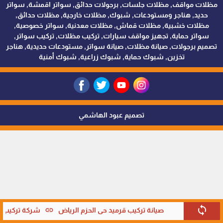
مظلات مواقف, مظلات جلسات, برجولات حدائق, سواتر اقمشة, سواتر
حديد, هناجر ومستودعات, شبوك, مظلات خارجية, مظلات حدائق,
مظلات خشبية, مظلات قماش, مظلات معدنية, سواتر خصوصية,
سواتر حماية, تجهيز مواقف سيارات, تركيب مظلات, تركيب سواتر,
تصميم برجولات, صيانة مظلات, صيانة سواتر, مستودعات حديدية, هناجر
تخزين, شبوك حماية, شبوك زراعية, شبوك أمنية
تصميم عبود الهاشمي
sync
link
صيانة تركيب قرميد حي الحزم الرياض
شركة تركيب قر