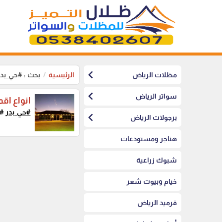
chevron_left
مظلات الرياض
الرئيسية
بحث : #حي_بدر
chevron_left
سواتر الرياض
انواع اق
#حي_بدر
#بي
chevron_left
برجولات الرياض
هناجر ومستودعات
شبوك زراعية
خيام وبيوت شعر
قرميد الرياض