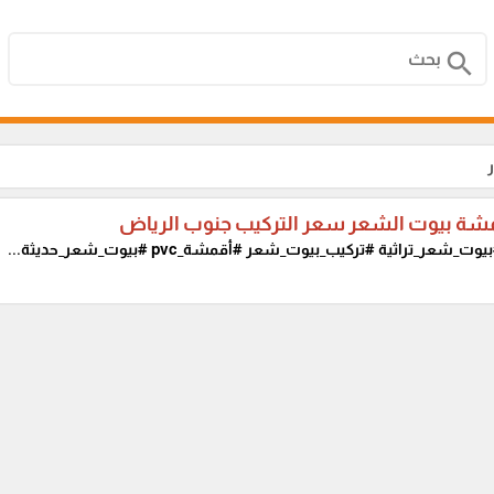
search
مشة بيوت الشعر سعر التركيب جنوب الرياض
وت_شعر_تراثية #تركيب_بيوت_شعر #أقمشة_pvc #بيوت_شعر_حديثة...