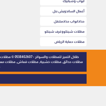
أبواب وشبابيك
أعمال الساندويش بنل
حدادابواب حدادمتنقل
مظلات شينكووغرف شينكو
مظلات حماية الرياض
ظلال التميز 
مظلات حدائق, مظلات خشبية, مظلات قماش, مظلات معدنية,
م