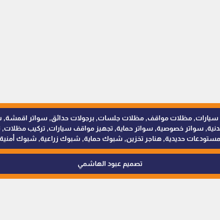
للمظلات والسواتر - 0538402607 © مظلات سيارات, مظلات مواقف, مظلات جلسات, برجولات حدائق
 سواتر خصوصية, سواتر حماية, تجهيز مواقف سيارات, تركيب مظلات, ترك
ستودعات حديدية, هناجر تخزين, شبوك حماية, شبوك زراعية, شبوك أمنية
تصميم عبود الهاشمي