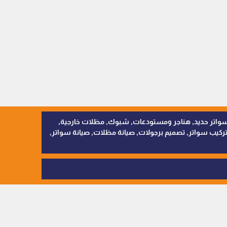
, سواتر اقمشة, سواتر حديد, هناجر ومستودعات, شبوك, مظلات خارجية,
يب سواتر, تصميم برجولات, صيانة مظلات, صيانة سواتر,