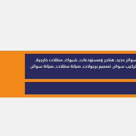
, سواتر اقمشة, سواتر حديد, هناجر ومستودعات, شبوك, مظلات خارجية,
يب سواتر, تصميم برجولات, صيانة مظلات, صيانة سواتر,