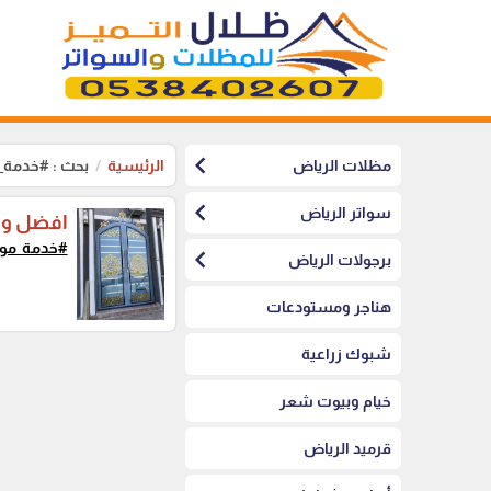
chevron_left
مظلات الرياض
الرئيسية
بحث : #خدمة_
chevron_left
سواتر الرياض
افضل ور
#خدمة_موث
chevron_left
برجولات الرياض
هناجر ومستودعات
شبوك زراعية
خيام وبيوت شعر
قرميد الرياض