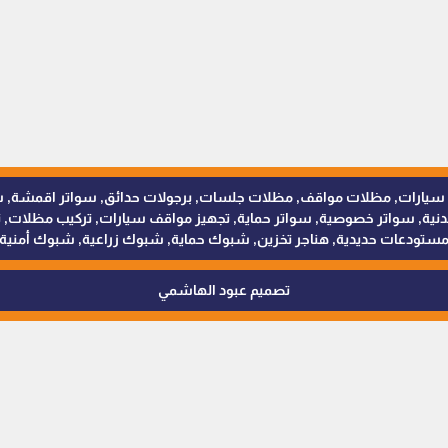
للمظلات والسواتر - 0538402607 © مظلات سيارات, مظلات مواقف, مظلات جلسات, برجولات حدائق
 سواتر خصوصية, سواتر حماية, تجهيز مواقف سيارات, تركيب مظلات, ترك
ستودعات حديدية, هناجر تخزين, شبوك حماية, شبوك زراعية, شبوك أمنية
تصميم عبود الهاشمي