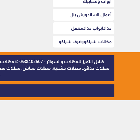
أبواب وشبابيك
أعمال الساندويش بنل
حدادابواب حدادمتنقل
مظلات شينكووغرف شينكو
ظلال التميز 
مظلات حدائق, مظلات خشبية, مظلات قماش, مظلات معدنية,
م