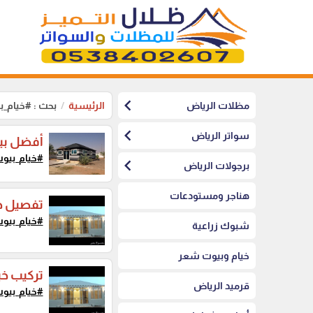
chevron_left
مظلات الرياض
الرئيسية
بحث : #خيام_
chevron_left
سواتر الرياض
أفضل بي
#خيام_بيو
chevron_left
برجولات الرياض
هناجر ومستودعات
تفصيل خي
#خيام_بيو
شبوك زراعية
خيام وبيوت شعر
تركيب خي
قرميد الرياض
#خيام_بيو