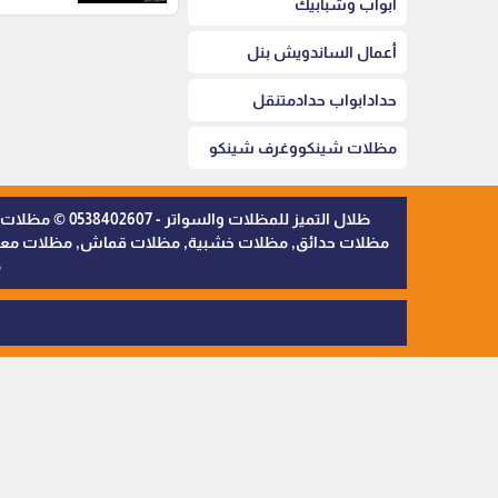
أبواب وشبابيك
أعمال الساندويش بنل
حدادابواب حدادمتنقل
مظلات شينكووغرف شينكو
ظلال التميز 
مظلات حدائق, مظلات خشبية, مظلات قماش, مظلات معدنية,
م