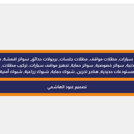
للمظلات والسواتر - 0538402607 © مظلات سيارات, مظلات مواقف, مظلات جلسات, برجولات حدائق
 سواتر خصوصية, سواتر حماية, تجهيز مواقف سيارات, تركيب مظلات, ترك
ستودعات حديدية, هناجر تخزين, شبوك حماية, شبوك زراعية, شبوك أمنية
تصميم عبود الهاشمي