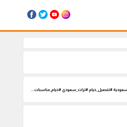
_سعودية #تفصيل_خيام #تراث_سعودي #خيام_مناسبات...