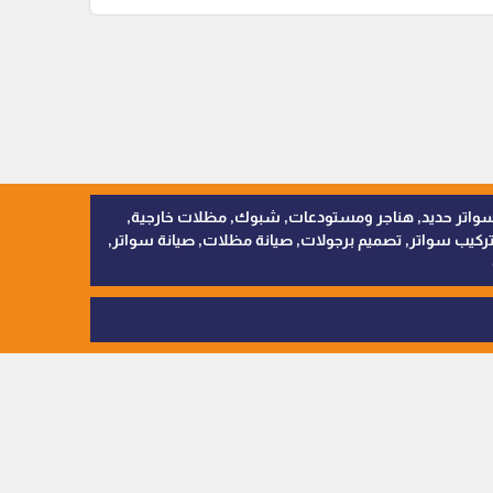
, سواتر اقمشة, سواتر حديد, هناجر ومستودعات, شبوك, مظلات خارجية,
يب سواتر, تصميم برجولات, صيانة مظلات, صيانة سواتر,