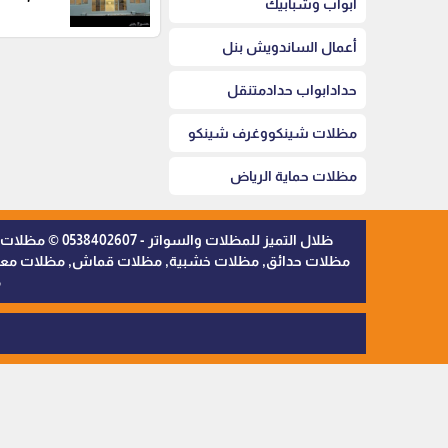
أبواب وشبابيك
أعمال الساندويش بنل
حدادابواب حدادمتنقل
مظلات شينكووغرف شينكو
مظلات حماية الرياض
ظلال التميز 
مظلات حدائق, مظلات خشبية, مظلات قماش, مظلات معدنية,
م