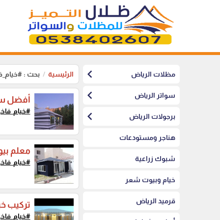
chevron_left
مظلات الرياض
الرئيسية
بحث : #خيام_ف
chevron_left
سواتر الرياض
أفضل سعر
#خيام_فاخر
chevron_left
برجولات الرياض
هناجر ومستودعات
معلم بي
شبوك زراعية
#خيام_فاخر
خيام وبيوت شعر
قرميد الرياض
تركيب خي
#خيام_فاخر