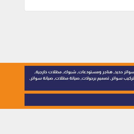
, سواتر اقمشة, سواتر حديد, هناجر ومستودعات, شبوك, مظلات خارجية,
يب سواتر, تصميم برجولات, صيانة مظلات, صيانة سواتر,