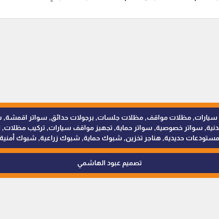
للمظلات والسواتر - 0538402607 © مظلات سيارات, مظلات مواقف, مظلات جلسات, برجولات حدائق
 سواتر خصوصية, سواتر حماية, تجهيز مواقف سيارات, تركيب مظلات, ترك
ستودعات حديدية, هناجر تخزين, شبوك حماية, شبوك زراعية, شبوك أمنية
تصميم عبود الهاشمي