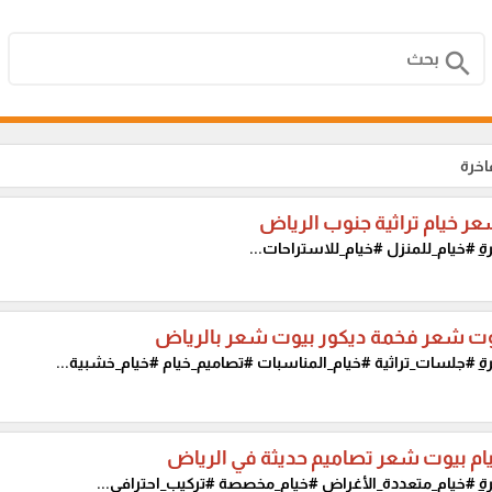
search
اخرة
 خيام تراثية جنوب الرياض
ة
#خيام_للمنزل #خيام_للاستراحات...
وت شعر فخمة ديكور بيوت شعر بالرياض
ة
#جلسات_تراثية #خيام_المناسبات #تصاميم_خيام #خيام_خشبية...
ام بيوت شعر تصاميم حديثة في الرياض
ة
#خيام_متعددة_الأغراض #خيام_مخصصة #تركيب_احترافي...