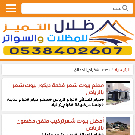
search
الرئيسية
بحث : #خيام_للحدائق
معلم بيوت شعر فخمة ديكور بيوت شعر
بالرياض
#خيام_للحدائق
#خيام_الرياض #معلم_خيام #خيام_جديدة
#جلسات_ضيافة #خيام_تراثية...
أفضل بيوت شعرتركيب متقن مضمون
بالرياض
#خيام_للحدائق
#بيوت_شعر_مكيفة