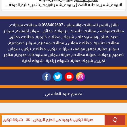
#بيوت_شعر_مبطنة #أفضل_بيوت_شعر #بيوت_شعر_عالية_الجودة...
ظلال التميز للمظلات والسواتر - 0538402607 © مظلات سيارات,
مظلات مواقف, مظلات جلسات, برجولات حدائق, سواتر اقمشة, سواتر
حديد, هناجر ومستودعات, شبوك, مظلات خارجية, مظلات حدائق,
مظلات خشبية, مظلات قماش, مظلات معدنية, سواتر خصوصية,
سواتر حماية, تجهيز مواقف سيارات, تركيب مظلات, تركيب سواتر,
تصميم برجولات, صيانة مظلات, صيانة سواتر, مستودعات حديدية, هناجر
تخزين, شبوك حماية, شبوك زراعية, شبوك أمنية
تصميم عبود الهاشمي
sync
link
صيانة تركيب قرميد حي الحزم الرياض
شركة تركيب قر