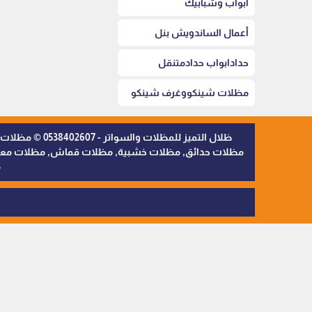
أبواب وشبابيك
أعمال الساندويش بنل
حدادابواب حدادمتنقل
مظلات شينكووغرف شينكو
ظلال التميز 
مظلات حدائق, مظلات خشبية, مظلات قماش, مظلات معدنية,
م