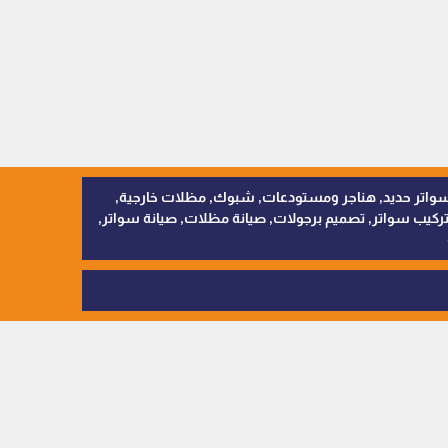
, سواتر اقمشة, سواتر حديد, هناجر ومستودعات, شبوك, مظلات خارجية,
يب سواتر, تصميم برجولات, صيانة مظلات, صيانة سواتر,