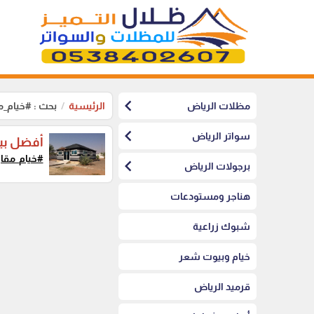
chevron_left
مظلات الرياض
الرئيسية
بحث : #خيام_
chevron_left
سواتر الرياض
أفضل بي
#خيام_مقا
chevron_left
برجولات الرياض
هناجر ومستودعات
شبوك زراعية
خيام وبيوت شعر
قرميد الرياض