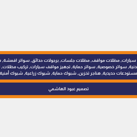
للمظلات والسواتر - 0538402607 © مظلات سيارات, مظلات مواقف, مظلات جلسات, برجولات حدائق
 سواتر خصوصية, سواتر حماية, تجهيز مواقف سيارات, تركيب مظلات, ترك
ستودعات حديدية, هناجر تخزين, شبوك حماية, شبوك زراعية, شبوك أمنية
تصميم عبود الهاشمي