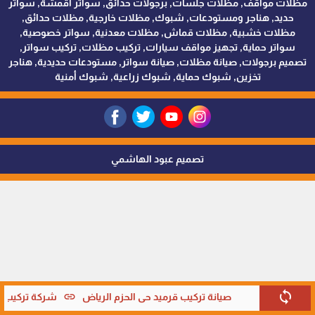
مظلات مواقف, مظلات جلسات, برجولات حدائق, سواتر اقمشة, سواتر
حديد, هناجر ومستودعات, شبوك, مظلات خارجية, مظلات حدائق,
مظلات خشبية, مظلات قماش, مظلات معدنية, سواتر خصوصية,
سواتر حماية, تجهيز مواقف سيارات, تركيب مظلات, تركيب سواتر,
تصميم برجولات, صيانة مظلات, صيانة سواتر, مستودعات حديدية, هناجر
تخزين, شبوك حماية, شبوك زراعية, شبوك أمنية
تصميم عبود الهاشمي
sync
link
صيانة تركيب قرميد حي الحزم الرياض
شركة تركيب قر