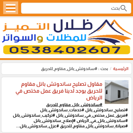
search
الرئيسية
بحث : #ساندوتش_بانل_مقاوم_للحريق
مقاول تصليح ساندوتش بانل مقاوم
للحريق يوجد لدينا فريق عمل مختص في
الرياض
#ساندوتش_بانل_مقاوم_للحريق
#تصليح_ساندوتش_بانل #خدمات_ساندوتش_بانل
#فريق_عمل_مختص_في_ساندوتش_بانل #تركيب_ساندوتش_بانل
#ساندوتش_بانل_في_الرياض #إصلاح_ساندوتش_بانل
#صيانة_ساندوتش_بانل_مقاوم_للحريق #عزل_ساندوتش_بانل...