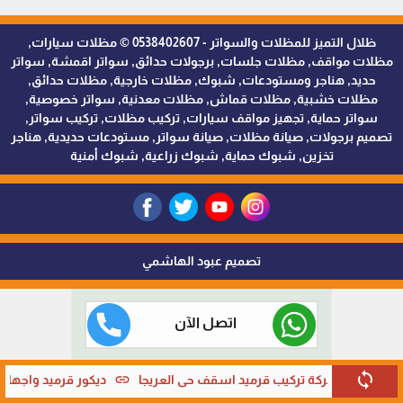
ظلال التميز للمظلات والسواتر - 0538402607 © مظلات سيارات,
مظلات مواقف, مظلات جلسات, برجولات حدائق, سواتر اقمشة, سواتر
حديد, هناجر ومستودعات, شبوك, مظلات خارجية, مظلات حدائق,
مظلات خشبية, مظلات قماش, مظلات معدنية, سواتر خصوصية,
سواتر حماية, تجهيز مواقف سيارات, تركيب مظلات, تركيب سواتر,
تصميم برجولات, صيانة مظلات, صيانة سواتر, مستودعات حديدية, هناجر
تخزين, شبوك حماية, شبوك زراعية, شبوك أمنية
تصميم عبود الهاشمي
اتصل الآن
sync
link
link
رياض
شركة تركيب قرميد اسقف حي العريجا
ديكور قرميد واجهات