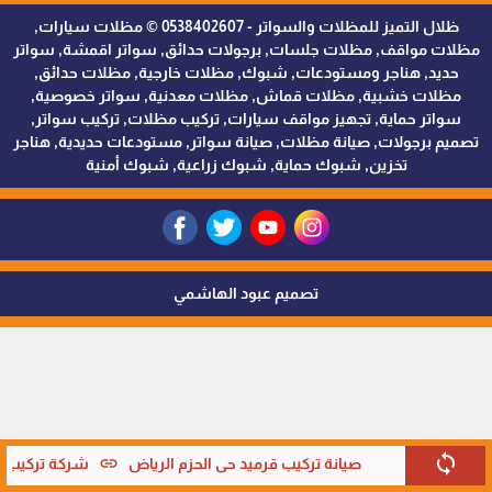
ظلال التميز للمظلات والسواتر - 0538402607 © مظلات سيارات,
مظلات مواقف, مظلات جلسات, برجولات حدائق, سواتر اقمشة, سواتر
حديد, هناجر ومستودعات, شبوك, مظلات خارجية, مظلات حدائق,
مظلات خشبية, مظلات قماش, مظلات معدنية, سواتر خصوصية,
سواتر حماية, تجهيز مواقف سيارات, تركيب مظلات, تركيب سواتر,
تصميم برجولات, صيانة مظلات, صيانة سواتر, مستودعات حديدية, هناجر
تخزين, شبوك حماية, شبوك زراعية, شبوك أمنية
تصميم عبود الهاشمي
sync
link
صيانة تركيب قرميد حي الحزم الرياض
شركة تركيب قر