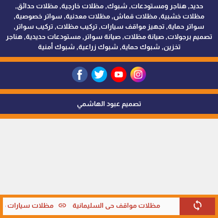
حديد, هناجر ومستودعات, شبوك, مظلات خارجية, مظلات حدائق,
مظلات خشبية, مظلات قماش, مظلات معدنية, سواتر خصوصية,
سواتر حماية, تجهيز مواقف سيارات, تركيب مظلات, تركيب سواتر,
تصميم برجولات, صيانة مظلات, صيانة سواتر, مستودعات حديدية, هناجر
تخزين, شبوك حماية, شبوك زراعية, شبوك أمنية
تصميم عبود الهاشمي
sync
link
مظلات مواقف حي السليمانية
مظلات سيارات متحر