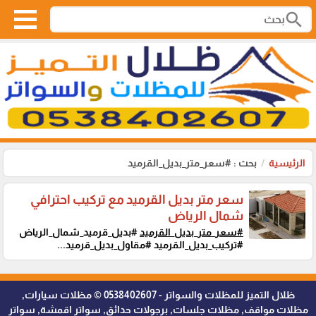
search
الرئيسية
بحث : #سعر_متر_بديل_القرميد
سعر متر بديل القرميد مع تركيب احترافي
شمال الرياض
#سعر_متر_بديل_القرميد
#بديل_قرميد_شمال_الرياض
#تركيب_بديل_القرميد #مقاول_بديل_قرميد...
ظلال التميز للمظلات والسواتر - 0538402607 © مظلات سيارات,
مظلات مواقف, مظلات جلسات, برجولات حدائق, سواتر اقمشة, سواتر