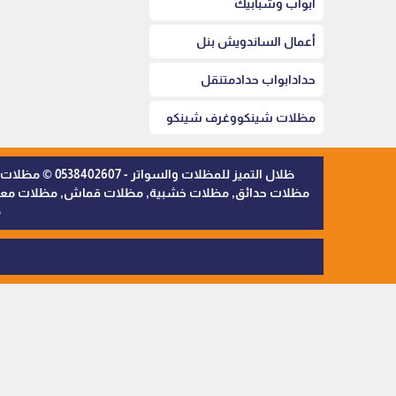
أبواب وشبابيك
أعمال الساندويش بنل
حدادابواب حدادمتنقل
مظلات شينكووغرف شينكو
ظلال التميز 
مظلات حدائق, مظلات خشبية, مظلات قماش, مظلات معدنية,
م