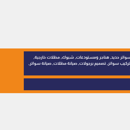
, سواتر اقمشة, سواتر حديد, هناجر ومستودعات, شبوك, مظلات خارجية,
يب سواتر, تصميم برجولات, صيانة مظلات, صيانة سواتر,