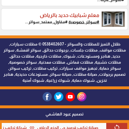
معلم شبابيك حديد بالرياض
#سواتر_خصوصية
#مقاول_معتمد_سواتر...
ظلال التميز للمظلات والسواتر - 0538402607 © مظلات سيارات,
مظلات مواقف, مظلات جلسات, برجولات حدائق, سواتر اقمشة, سواتر
حديد, هناجر ومستودعات, شبوك, مظلات خارجية, مظلات حدائق,
مظلات خشبية, مظلات قماش, مظلات معدنية, سواتر خصوصية,
سواتر حماية, تجهيز مواقف سيارات, تركيب مظلات, تركيب سواتر,
تصميم برجولات, صيانة مظلات, صيانة سواتر, مستودعات حديدية, هناجر
تخزين, شبوك حماية, شبوك زراعية, شبوك أمنية
تصميم عبود الهاشمي
sync
link
صيانة تركيب قرميد حي الحزم الرياض
شركة تركيب قرمي