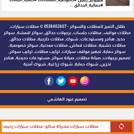
#جمالية_الحدائق ...
ظلال التميز للمظلات والسواتر - 0538402607 © مظلات سيارات,
مظلات مواقف, مظلات جلسات, برجولات حدائق, سواتر اقمشة, سواتر
حديد, هناجر ومستودعات, شبوك, مظلات خارجية, مظلات حدائق,
مظلات خشبية, مظلات قماش, مظلات معدنية, سواتر خصوصية,
سواتر حماية, تجهيز مواقف سيارات, تركيب مظلات, تركيب سواتر,
تصميم برجولات, صيانة مظلات, صيانة سواتر, مستودعات حديدية, هناجر
تخزين, شبوك حماية, شبوك زراعية, شبوك أمنية
تصميم عبود الهاشمي
sync
مظلات سيارات متحركة ساكو- مظلات سيارات رخيصة ف