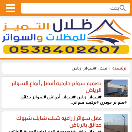
search
الرئيسية
بحث : #سواتر_رياض
تصميم سواتر خارجية أفضل أنواع السواتر
الرياض
#سواتر_رياض
#سواتر_أحواش #سواتر_حدائق
#سواتر_مودرن #تركيب_سواتر...
عمل سواتر زراعيه شبك شايك شبوك
حدائق بالرياض
#سواتر_رياض
#خصوصية_المساحات #حماية_النباتات