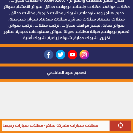
ظلال التميز للمظلات والسواتر - 0538402607 © مظلات سيارات,
مظلات مواقف, مظلات جلسات, برجولات حدائق, سواتر اقمشة, سواتر
حديد, هناجر ومستودعات, شبوك, مظلات خارجية, مظلات حدائق,
مظلات خشبية, مظلات قماش, مظلات معدنية, سواتر خصوصية,
سواتر حماية, تجهيز مواقف سيارات, تركيب مظلات, تركيب سواتر,
تصميم برجولات, صيانة مظلات, صيانة سواتر, مستودعات حديدية, هناجر
تخزين, شبوك حماية, شبوك زراعية, شبوك أمنية
تصميم عبود الهاشمي
sync
مظلات سيارات متحركة ساكو- مظلات سيارات رخيصة في