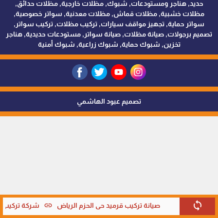
حديد, هناجر ومستودعات, شبوك, مظلات خارجية, مظلات حدائق,
مظلات خشبية, مظلات قماش, مظلات معدنية, سواتر خصوصية,
سواتر حماية, تجهيز مواقف سيارات, تركيب مظلات, تركيب سواتر,
تصميم برجولات, صيانة مظلات, صيانة سواتر, مستودعات حديدية, هناجر
تخزين, شبوك حماية, شبوك زراعية, شبوك أمنية
تصميم عبود الهاشمي
sync
link
صيانة تركيب قرميد حي الحزم الرياض
شركة تركيب قر