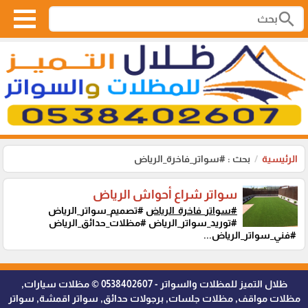
search
الرئيسية
بحث : #سواتر_فاخرة_الرياض
سواتر شراع أحواش الرياض
#سواتر_فاخرة_الرياض
#تصميم_سواتر_الرياض
#توريد_سواتر_الرياض #مظلات_حدائق_الرياض
#فني_سواتر_الرياض...
ظلال التميز للمظلات والسواتر - 0538402607 © مظلات سيارات,
مظلات مواقف, مظلات جلسات, برجولات حدائق, سواتر اقمشة, سواتر