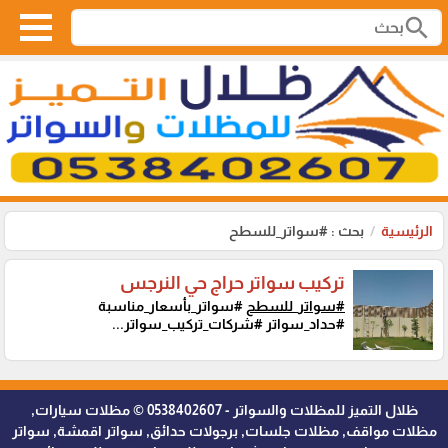
search
الرئيسية
بحث : #سواتر_للسطح
تركيب سواتر حراج حي النرجس
#سواتر_للسطح
#سواتر_بأسعار_مناسبة
#حداد_سواتر #شركات_تركيب_سواتر...
ظلال التميز للمظلات والسواتر - 0538402607 © مظلات سيارات,
مظلات مواقف, مظلات جلسات, برجولات حدائق, سواتر اقمشة, سواتر