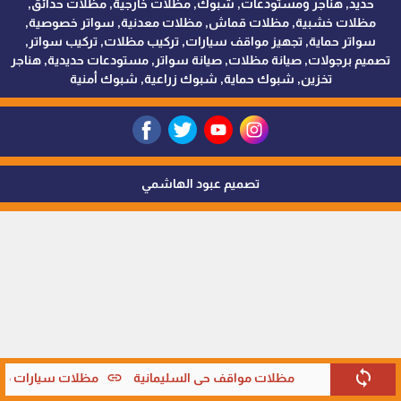
حديد, هناجر ومستودعات, شبوك, مظلات خارجية, مظلات حدائق,
مظلات خشبية, مظلات قماش, مظلات معدنية, سواتر خصوصية,
سواتر حماية, تجهيز مواقف سيارات, تركيب مظلات, تركيب سواتر,
تصميم برجولات, صيانة مظلات, صيانة سواتر, مستودعات حديدية, هناجر
تخزين, شبوك حماية, شبوك زراعية, شبوك أمنية
تصميم عبود الهاشمي
sync
link
مظلات مواقف حي السليمانية
مظلات سيارات متحر