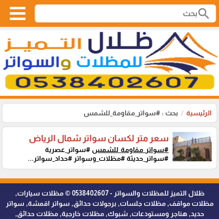
search
الرئيسية
بحث : #سواتر_مقاومة_للشمس
سعر متر لكسان سواتر شمال الرياض
#سواتر_مقاومة_للشمس
#سواتر_عصرية
#سواتر_حديثة #مظلات_وسواتر #حداد_سواتر...
ظلال التميز للمظلات والسواتر - 0538402607 © مظلات سيارات,
مظلات مواقف, مظلات جلسات, برجولات حدائق, سواتر اقمشة, سواتر
حديد, هناجر ومستودعات, شبوك, مظلات خارجية, مظلات حدائق,