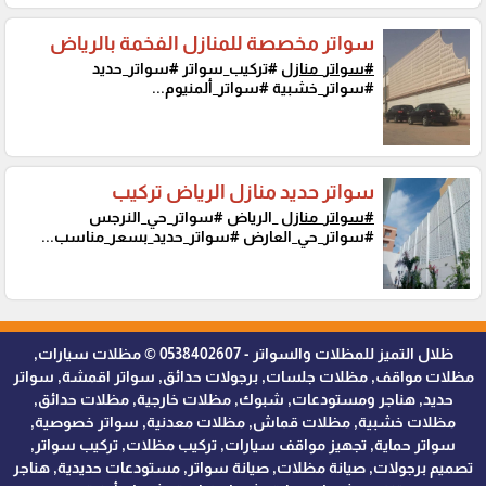
سواتر مخصصة للمنازل الفخمة بالرياض
#سواتر_منازل
#تركيب_سواتر #سواتر_حديد
#سواتر_خشبية #سواتر_ألمنيوم...
سواتر حديد منازل الرياض تركيب
#سواتر_منازل
_الرياض #سواتر_حي_النرجس
#سواتر_حي_العارض #سواتر_حديد_بسعر_مناسب...
ظلال التميز للمظلات والسواتر - 0538402607 © مظلات سيارات,
مظلات مواقف, مظلات جلسات, برجولات حدائق, سواتر اقمشة, سواتر
حديد, هناجر ومستودعات, شبوك, مظلات خارجية, مظلات حدائق,
مظلات خشبية, مظلات قماش, مظلات معدنية, سواتر خصوصية,
سواتر حماية, تجهيز مواقف سيارات, تركيب مظلات, تركيب سواتر,
تصميم برجولات, صيانة مظلات, صيانة سواتر, مستودعات حديدية, هناجر