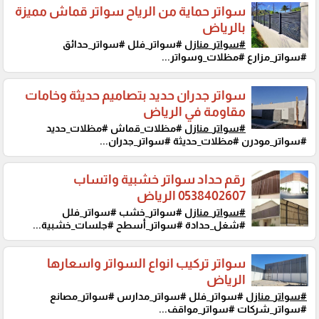
سواتر حماية من الرياح سواتر قماش مميزة
بالرياض
#سواتر_منازل
#سواتر_فلل #سواتر_حدائق
#سواتر_مزارع #مظلات_وسواتر...
سواتر جدران حديد بتصاميم حديثة وخامات
مقاومة في الرياض
#سواتر_منازل
#مظلات_قماش #مظلات_حديد
#سواتر_مودرن #مظلات_حديثة #سواتر_جدران...
رقم حداد سواتر خشبية واتساب
0538402607 الرياض
#سواتر_منازل
#سواتر_خشب #سواتر_فلل
#شغل_حدادة #سواتر_أسطح #جلسات_خشبية...
سواتر تركيب انواع السواتر واسعارها
الرياض
#سواتر_منازل
#سواتر_فلل #سواتر_مدارس #سواتر_مصانع
#سواتر_شركات #سواتر_مواقف...