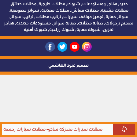
حديد, هناجر ومستودعات, شبوك, مظلات خارجية, مظلات حدائق,
مظلات خشبية, مظلات قماش, مظلات معدنية, سواتر خصوصية,
سواتر حماية, تجهيز مواقف سيارات, تركيب مظلات, تركيب سواتر,
تصميم برجولات, صيانة مظلات, صيانة سواتر, مستودعات حديدية, هناجر
تخزين, شبوك حماية, شبوك زراعية, شبوك أمنية
تصميم عبود الهاشمي
sync
مظلات سيارات متحركة ساكو- مظلات سيارات رخيصة في 