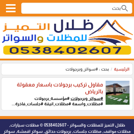
search
الرئيسية
بحث : #سواتر_وبرجولات
مقاول تركيب برجولات باسعار معقولة
بالرياض
#سواتر_وبرجولات
#مؤسسة_برجولات
#مظلات_واسعة #مظلات_انيقة #جلسات_فاخرة...
ظلال التميز للمظلات والسواتر - 0538402607 © مظلات سيارات,
مظلات مواقف, مظلات جلسات, برجولات حدائق, سواتر اقمشة, سواتر