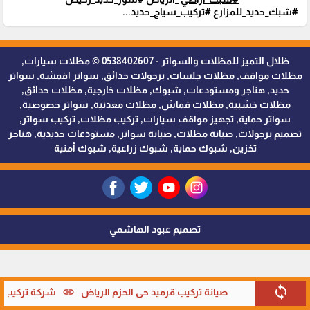
#شبك_حديد_للمزارع #تركيب_سياج_حديد...
ظلال التميز للمظلات والسواتر - 0538402607 © مظلات سيارات,
مظلات مواقف, مظلات جلسات, برجولات حدائق, سواتر اقمشة, سواتر
حديد, هناجر ومستودعات, شبوك, مظلات خارجية, مظلات حدائق,
مظلات خشبية, مظلات قماش, مظلات معدنية, سواتر خصوصية,
سواتر حماية, تجهيز مواقف سيارات, تركيب مظلات, تركيب سواتر,
تصميم برجولات, صيانة مظلات, صيانة سواتر, مستودعات حديدية, هناجر
تخزين, شبوك حماية, شبوك زراعية, شبوك أمنية
تصميم عبود الهاشمي
sync
link
صيانة تركيب قرميد حي الحزم الرياض
شركة تركيب قر