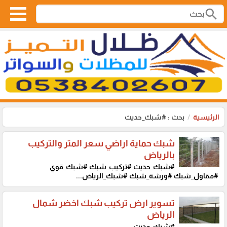
search
الرئيسية
بحث : #شبك_حديث
شبك حماية اراضي سعر المتر والتركيب
بالرياض
#شبك_حديث
#تركيب_شبك #شبك_قوي
#مقاول_شبك #ورشة_شبك #شبك_الرياض...
تسوير ارض تركيب شبك اخضر شمال
الرياض
#شبك_حديث
...