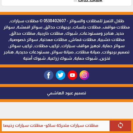
ظلال التميز للمظلات والسواتر - 0538402607 © مظلات سيارات,
مظلات مواقف, مظلات جلسات, برجولات حدائق, سواتر اقمشة, سواتر
حديد, هناجر ومستودعات, شبوك, مظلات خارجية, مظلات حدائق,
مظلات خشبية, مظلات قماش, مظلات معدنية, سواتر خصوصية,
سواتر حماية, تجهيز مواقف سيارات, تركيب مظلات, تركيب سواتر,
تصميم برجولات, صيانة مظلات, صيانة سواتر, مستودعات حديدية, هناجر
تخزين, شبوك حماية, شبوك زراعية, شبوك أمنية
تصميم عبود الهاشمي
sync
مظلات سيارات متحركة ساكو- مظلات سيارات رخيصة في