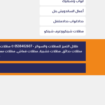
أبواب وشبابيك
أعمال الساندويش بنل
حدادابواب حدادمتنقل
مظلات شينكووغرف شينكو
ظلال التميز 
مظلات حدائق, مظلات خشبية, مظلات قماش, مظلات معدنية,
م