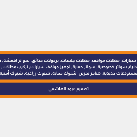
للمظلات والسواتر - 0538402607 © مظلات سيارات, مظلات مواقف, مظلات جلسات, برجولات حدائق
 سواتر خصوصية, سواتر حماية, تجهيز مواقف سيارات, تركيب مظلات, ترك
ستودعات حديدية, هناجر تخزين, شبوك حماية, شبوك زراعية, شبوك أمنية
تصميم عبود الهاشمي