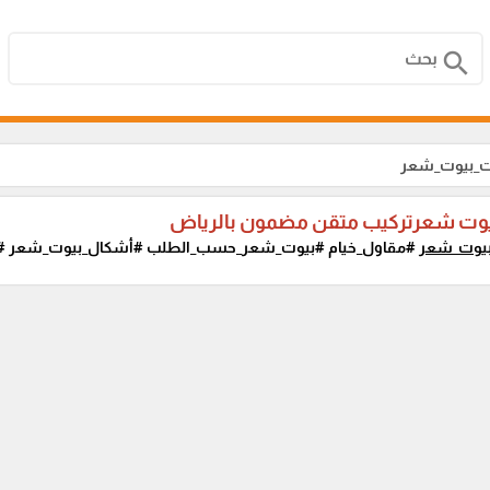
search
ت_بيوت_شعر
وت شعرتركيب متقن مضمون بالرياض
يوت_شعر
#مقاول_خيام #بيوت_شعر_حسب_الطلب #أشكال_بيوت_شعر #دي