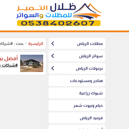
chevron_left
مظلات الرياض
الرئيسية
بحث : #شركا
chevron_left
سواتر الرياض
أفضل بي
#شركات_ب
chevron_left
برجولات الرياض
هناجر ومستودعات
شبوك زراعية
خيام وبيوت شعر
قرميد الرياض