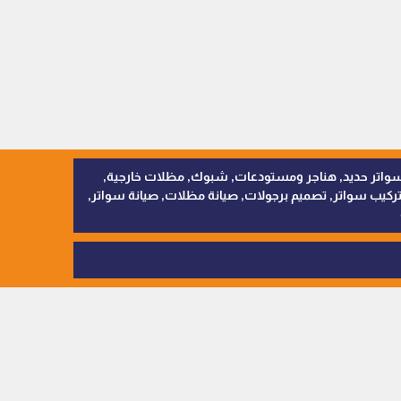
, سواتر اقمشة, سواتر حديد, هناجر ومستودعات, شبوك, مظلات خارجية,
يب سواتر, تصميم برجولات, صيانة مظلات, صيانة سواتر,