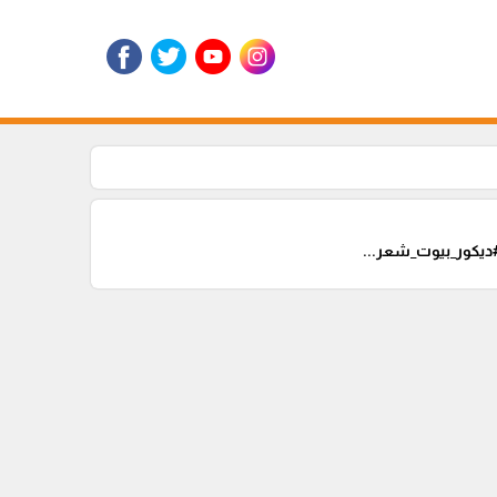
كور_بيوت_شعر...