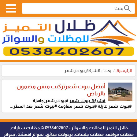
search
الرئيسية
بحث : #شركة_بيوت_شعر
أفضل بيوت شعرتركيب متقن مضمون
بالرياض
#شركة_بيوت_شعر
#بيوت_شعر_جاهزة
#بيوت_شعر_عازلة #بيوت_شعر_مقاومة #بيوت_شعر_ضد_المطر...
ظلال التميز للمظلات والسواتر - 0538402607 © مظلات سيارات,
مظلات مواقف, مظلات جلسات, برجولات حدائق, سواتر اقمشة, سواتر