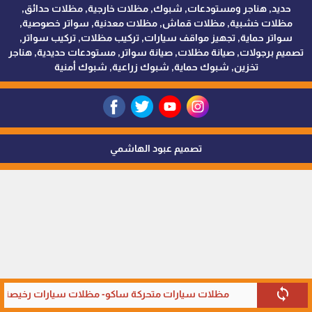
حديد, هناجر ومستودعات, شبوك, مظلات خارجية, مظلات حدائق,
مظلات خشبية, مظلات قماش, مظلات معدنية, سواتر خصوصية,
سواتر حماية, تجهيز مواقف سيارات, تركيب مظلات, تركيب سواتر,
تصميم برجولات, صيانة مظلات, صيانة سواتر, مستودعات حديدية, هناجر
تخزين, شبوك حماية, شبوك زراعية, شبوك أمنية
تصميم عبود الهاشمي
sync
مظلات سيارات متحركة ساكو- مظلات سيارات رخيصة في