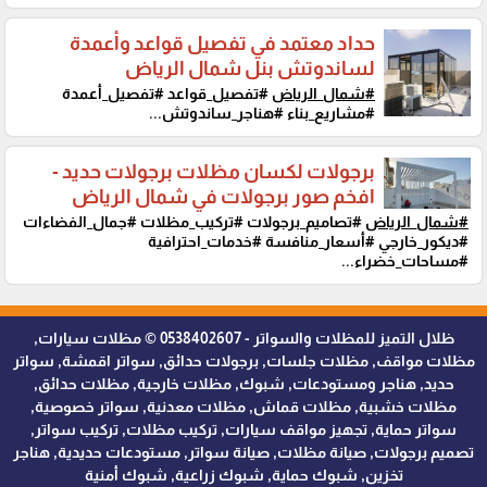
حداد معتمد في تفصيل قواعد وأعمدة
لساندوتش بنل شمال الرياض
#شمال_الرياض
#تفصيل_قواعد #تفصيل_أعمدة
#مشاريع_بناء #هناجر_ساندوتش...
برجولات لكسان مظلات برجولات حديد -
افخم صور برجولات في شمال الرياض
#شمال_الرياض
#تصاميم_برجولات #تركيب_مظلات #جمال_الفضاءات
#ديكور_خارجي #أسعار_منافسة #خدمات_احترافية
#مساحات_خضراء...
ظلال التميز للمظلات والسواتر - 0538402607 © مظلات سيارات,
مظلات مواقف, مظلات جلسات, برجولات حدائق, سواتر اقمشة, سواتر
حديد, هناجر ومستودعات, شبوك, مظلات خارجية, مظلات حدائق,
مظلات خشبية, مظلات قماش, مظلات معدنية, سواتر خصوصية,
سواتر حماية, تجهيز مواقف سيارات, تركيب مظلات, تركيب سواتر,
تصميم برجولات, صيانة مظلات, صيانة سواتر, مستودعات حديدية, هناجر
تخزين, شبوك حماية, شبوك زراعية, شبوك أمنية