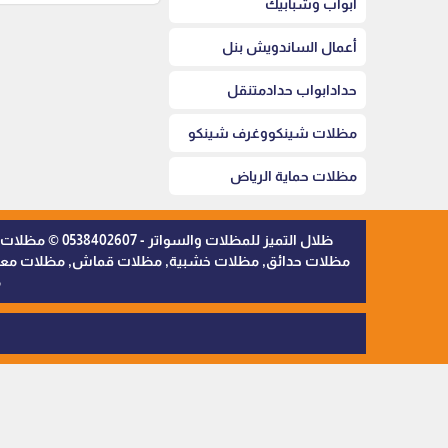
أبواب وشبابيك
أعمال الساندويش بنل
حدادابواب حدادمتنقل
مظلات شينكووغرف شينكو
مظلات حماية الرياض
ظلال التميز 
مظلات حدائق, مظلات خشبية, مظلات قماش, مظلات معدنية,
م