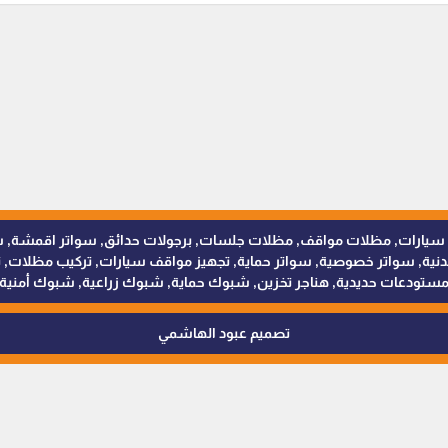
للمظلات والسواتر - 0538402607 © مظلات سيارات, مظلات مواقف, مظلات جلسات, برجولات حدائق
 سواتر خصوصية, سواتر حماية, تجهيز مواقف سيارات, تركيب مظلات, ترك
ستودعات حديدية, هناجر تخزين, شبوك حماية, شبوك زراعية, شبوك أمنية
تصميم عبود الهاشمي