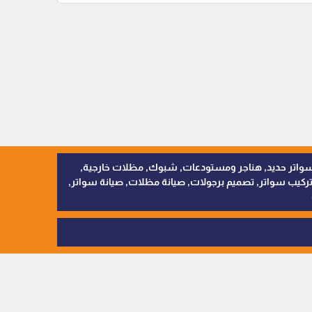
, سواتر اقمشة, سواتر حديد, هناجر ومستودعات, شبوك, مظلات خارجية,
يب سواتر, تصميم برجولات, صيانة مظلات, صيانة سواتر,