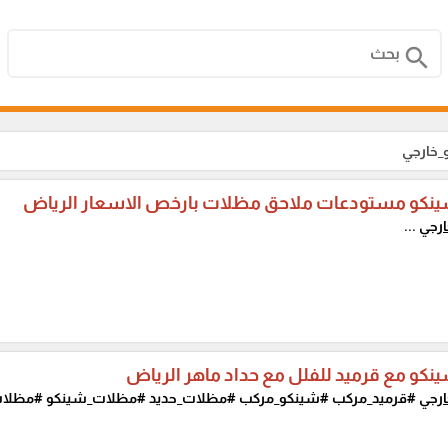
search
_خارجي
ينكو مستودعات ملاحق مظلات بارخص الاسعار الرياض
رجي
...
نكو مع قرميد للفلل مع حداد ماهر الرياض
رجي
#قرميد_مركب #شينكو_مركب #مظلات_حديد #مظلات_شينكو #مظلات