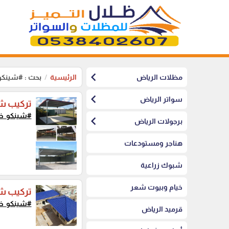
chevron_left
مظلات الرياض
الرئيسية
بحث : #شينكو
chevron_left
سواتر الرياض
تركيب ش
#شينكو_خا
chevron_left
برجولات الرياض
هناجر ومستودعات
شبوك زراعية
خيام وبيوت شعر
تركيب شي
#شينكو_خا
قرميد الرياض