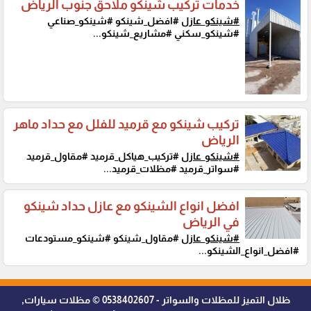
خدمات تركيب شينكو ملاحق جنوب الرياض
#شينكو_عازل
#افضل_شينكو #شينكو_صناعي
#شينكو_سكني #مشاريع_شينكو...
تركيب شينكو مع قرميد للفلل مع حداد ماهر
الرياض
#شينكو_عازل
#تركيب_هياكل_قرميد #مقاول_قرميد
#سواتر_قرميد #مظلات_قرميد...
افضل انواع الشينكو مع عازل حداد شينكو
في الرياض
#شينكو_عازل
#مقاول_شينكو #شينكو_مستودعات
#افضل_انواع_الشينكو...
ظلال التميز للمظلات والسواتر - 0538402607 © مظلات سيارات,