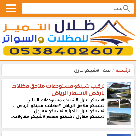
search
الرئيسية
بحث : #شينكو_عازل
تركيب شينكو مستودعات ملاحق مظلات
بارخص الاسعار الرياض
#شينكو_عازل
#شينكو_مستودعات_الرياض
#شينكو_ملاحق_الرياض #مظلات_شينكو_الرياض...
#شينكو_عازل
_للحرارة #شينكو_معزول
#شينكو_مقاول #شينكو_مصمم #شينكو_مقاولات...