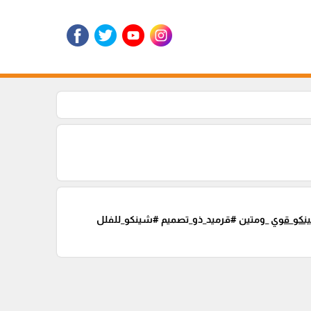
نكو_قوي
_ومتين #قرميد_ذو_تصميم #شينكو_للفلل