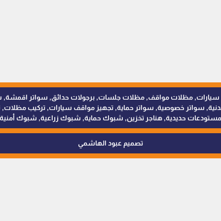
للمظلات والسواتر - 0538402607 © مظلات سيارات, مظلات مواقف, مظلات جلسات, برجولات حدائق
 سواتر خصوصية, سواتر حماية, تجهيز مواقف سيارات, تركيب مظلات, ترك
ستودعات حديدية, هناجر تخزين, شبوك حماية, شبوك زراعية, شبوك أمنية
تصميم عبود الهاشمي