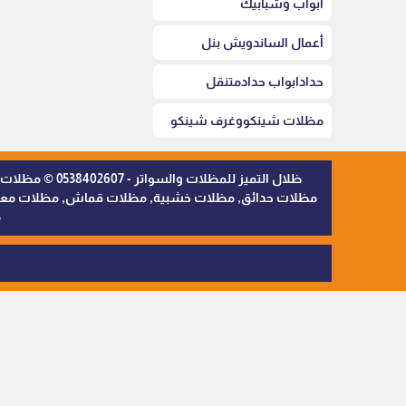
أبواب وشبابيك
أعمال الساندويش بنل
حدادابواب حدادمتنقل
مظلات شينكووغرف شينكو
ظلال التميز 
مظلات حدائق, مظلات خشبية, مظلات قماش, مظلات معدنية,
م