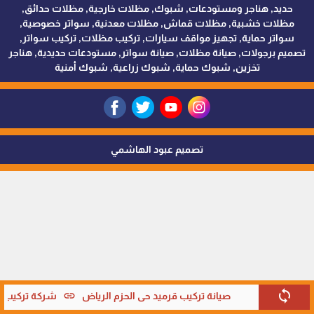
حديد, هناجر ومستودعات, شبوك, مظلات خارجية, مظلات حدائق,
مظلات خشبية, مظلات قماش, مظلات معدنية, سواتر خصوصية,
سواتر حماية, تجهيز مواقف سيارات, تركيب مظلات, تركيب سواتر,
تصميم برجولات, صيانة مظلات, صيانة سواتر, مستودعات حديدية, هناجر
تخزين, شبوك حماية, شبوك زراعية, شبوك أمنية
تصميم عبود الهاشمي
sync
link
صيانة تركيب قرميد حي الحزم الرياض
شركة تركيب قر