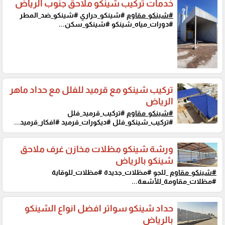
خدمات تركيب شينكو ملاحق جنوب الرياض
#شينكو_مقاوم
#شينكو_حراري #شينكو_ضد_المطر
#دورات_مياه_شينكو #شينكو_سكن...
تركيب شينكو مع قرميد للفلل مع حداد ماهر
الرياض
#شينكو_مقاوم
#تركيب_قرميد_فلل
#تركيب_شينكو_فلل #ديكورات_قرميد #افكار_قرميد...
ورشة شينكو مظلات مخازن غرف ملاحق
شينكو بالرياض
#شينكو_مقاوم
_للجو #مظلات_جديدة #مظلات_للوقاية
#مظلات_مقاومة_للأشعة...
حداد شينكو سواتر افضل انواع الشينكو
بالرياض