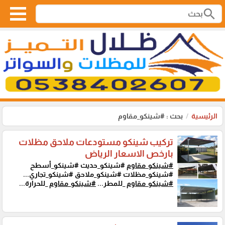
search
الرئيسية
بحث : #شينكو_مقاوم
تركيب شينكو مستودعات ملاحق مظلات
بارخص الاسعار الرياض
#شينكو_مقاوم
#شينكو_حديث #شينكو_أسطح
#شينكو_مظلات #شينكو_ملاحق #شينكو_تجاري...
#شينكو_مقاوم
_للمطر...
#شينكو_مقاوم
_للحرارة...