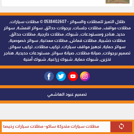
ظلال التميز للمظلات والسواتر - 0538402607 © مظلات سيارات,
مظلات مواقف, مظلات جلسات, برجولات حدائق, سواتر اقمشة, سواتر
حديد, هناجر ومستودعات, شبوك, مظلات خارجية, مظلات حدائق,
مظلات خشبية, مظلات قماش, مظلات معدنية, سواتر خصوصية,
سواتر حماية, تجهيز مواقف سيارات, تركيب مظلات, تركيب سواتر,
تصميم برجولات, صيانة مظلات, صيانة سواتر, مستودعات حديدية, هناجر
تخزين, شبوك حماية, شبوك زراعية, شبوك أمنية
تصميم عبود الهاشمي
sync
مظلات سيارات متحركة ساكو- مظلات سيارات رخيصة في