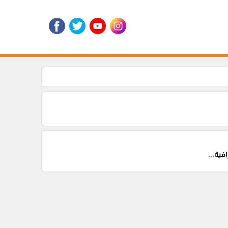
ية...