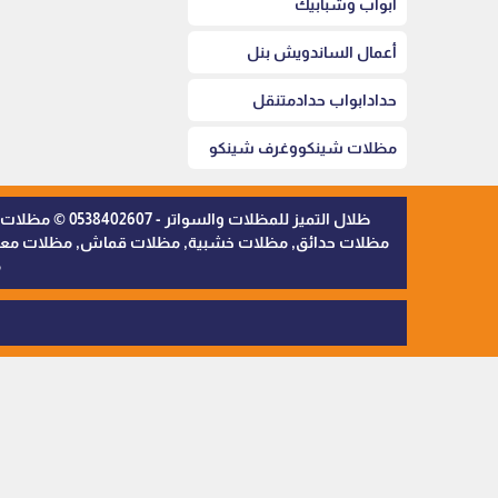
أبواب وشبابيك
أعمال الساندويش بنل
حدادابواب حدادمتنقل
مظلات شينكووغرف شينكو
ظلال التميز 
مظلات حدائق, مظلات خشبية, مظلات قماش, مظلات معدنية,
م