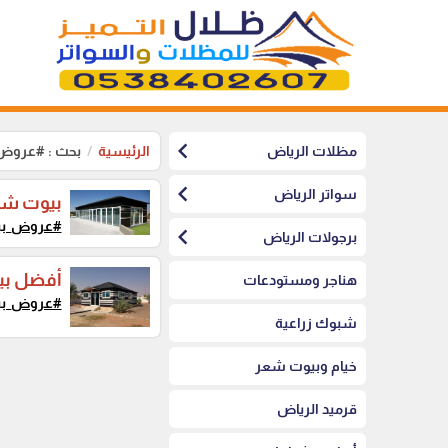
chevron_left
مظلات الرياض
الرئيسية
بحث : #عروض
chevron_left
سواتر الرياض
بيوت شعر
#عروض_بي
chevron_left
برجولات الرياض
أفضل بي
هناجر ومستودعات
#عروض_بي
شبوك زراعية
خيام وبيوت شعر
قرميد الرياض