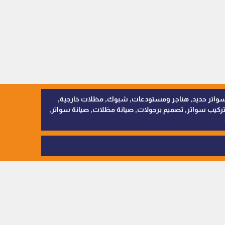
, سواتر اقمشة, سواتر حديد, هناجر ومستودعات, شبوك, مظلات خارجية,
يب سواتر, تصميم برجولات, صيانة مظلات, صيانة سواتر,