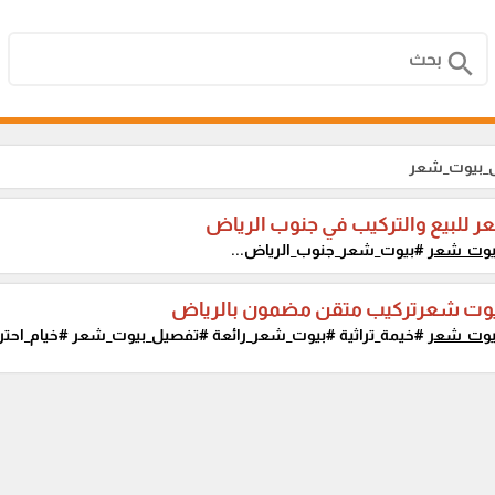
search
_بيوت_شعر
 للبيع والتركيب في جنوب الرياض
وت_شعر
#بيوت_شعر_جنوب_الرياض...
وت شعرتركيب متقن مضمون بالرياض
وت_شعر
#خيمة_تراثية #بيوت_شعر_رائعة #تفصيل_بيوت_شعر #خيام_احتراف