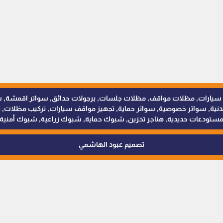
للمظلات والسواتر - 0538402607 © مظلات سيارات, مظلات مواقف, مظلات جلسات, برجولات حدائق
 سواتر خصوصية, سواتر حماية, تجهيز مواقف سيارات, تركيب مظلات, ترك
ستودعات حديدية, هناجر تخزين, شبوك حماية, شبوك زراعية, شبوك أمنية
تصميم عبود الهاشمي