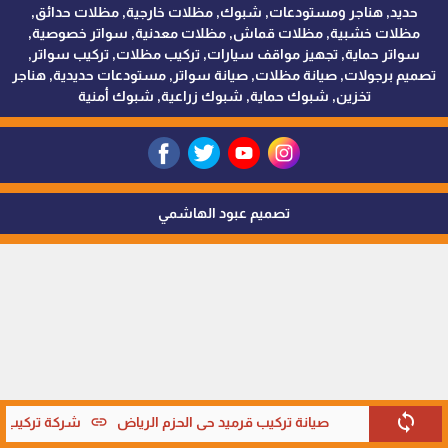
حديد, هناجر ومستودعات, شبوك, مظلات خارجية, مظلات حدائق,
مظلات خشبية, مظلات قماش, مظلات معدنية, سواتر خصوصية,
سواتر حماية, تجهيز مواقف سيارات, تركيب مظلات, تركيب سواتر,
تصميم برجولات, صيانة مظلات, صيانة سواتر, مستودعات حديدية, هناجر
تخزين, شبوك حماية, شبوك زراعية, شبوك أمنية
تصميم عبود الهاشمي
sync
link
صيانة تركيب قرميد حي الحزم الرياض
شركة تركيب قر