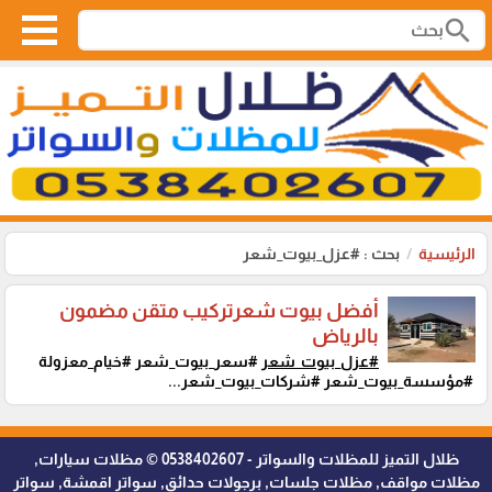
search
الرئيسية
بحث : #عزل_بيوت_شعر
أفضل بيوت شعرتركيب متقن مضمون
بالرياض
#عزل_بيوت_شعر
#سعر_بيوت_شعر #خيام_معزولة
#مؤسسة_بيوت_شعر #شركات_بيوت_شعر...
ظلال التميز للمظلات والسواتر - 0538402607 © مظلات سيارات,
مظلات مواقف, مظلات جلسات, برجولات حدائق, سواتر اقمشة, سواتر