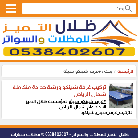
search
الرئيسية
بحث : #غرف_شينكو_حديثة
تركيب غرفة شينكو ورشة حدادة متكاملة
شمال الرياض
#غرف_شينكو_حديثة
#مؤسسة ظلال التميز
#حداد_عام_شمال_الرياض
#تركيب_غرف_حديد_وشينكو...
ظلال التميز للمظلات والسواتر - 0538402607 © مظلات سيارات,