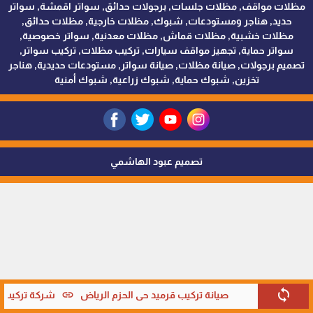
مظلات مواقف, مظلات جلسات, برجولات حدائق, سواتر اقمشة, سواتر
حديد, هناجر ومستودعات, شبوك, مظلات خارجية, مظلات حدائق,
مظلات خشبية, مظلات قماش, مظلات معدنية, سواتر خصوصية,
سواتر حماية, تجهيز مواقف سيارات, تركيب مظلات, تركيب سواتر,
تصميم برجولات, صيانة مظلات, صيانة سواتر, مستودعات حديدية, هناجر
تخزين, شبوك حماية, شبوك زراعية, شبوك أمنية
تصميم عبود الهاشمي
sync
link
صيانة تركيب قرميد حي الحزم الرياض
شركة تركيب قر