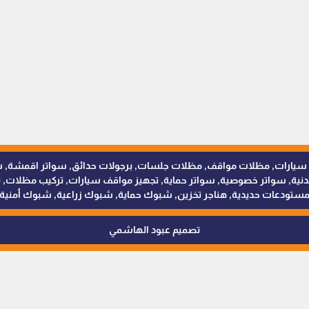
للمظلات والسواتر - 0538402607 © مظلات سيارات, مظلات مواقف, مظلات جلسات, برجولات حدائق
 سواتر خصوصية, سواتر حماية, تجهيز مواقف سيارات, تركيب مظلات, ترك
ستودعات حديدية, هناجر تخزين, شبوك حماية, شبوك زراعية, شبوك أمنية
تصميم عبود الهاشمي