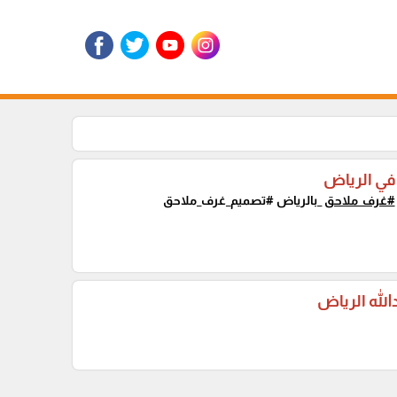
في الرياض
#غرف_ملاحق
_بالرياض #تصميم_غرف_ملاحق
لله الرياض