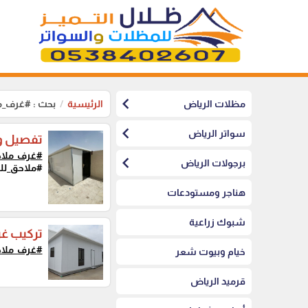
chevron_left
مظلات الرياض
الرئيسية
بحث : #غرف_م
chevron_left
سواتر الرياض
تفصيل و
#غرف_ملا
chevron_left
برجولات الرياض
#ملاحق_للف
هناجر ومستودعات
شبوك زراعية
تركيب غر
#غرف_ملا
خيام وبيوت شعر
قرميد الرياض