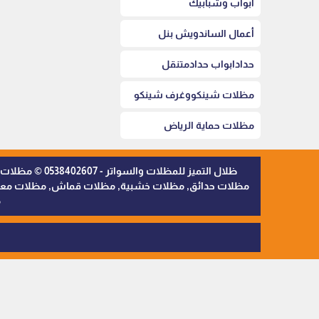
أبواب وشبابيك
أعمال الساندويش بنل
حدادابواب حدادمتنقل
مظلات شينكووغرف شينكو
مظلات حماية الرياض
ظلال التميز 
مظلات حدائق, مظلات خشبية, مظلات قماش, مظلات معدنية,
م