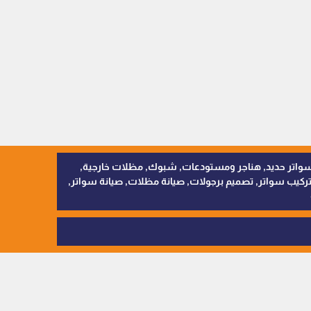
, سواتر اقمشة, سواتر حديد, هناجر ومستودعات, شبوك, مظلات خارجية,
يب سواتر, تصميم برجولات, صيانة مظلات, صيانة سواتر,