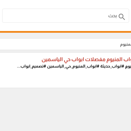
search
منيوم
اب المنيوم مفصلات ابواب حي الياسمين
وم
#ابواب_حديثة #ابواب_المنيوم_حي_الياسمين #تصميم_ابواب...