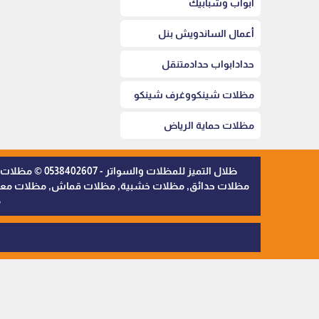
أبواب وشبابيك
أعمال الساندويش بنل
حدادابواب حدادمتنقل
مظلات شينكووغرف شينكو
مظلات حماية الرياض
ظلال التميز 
مظلات حدائق, مظلات خشبية, مظلات قماش, مظلات معدنية,
م