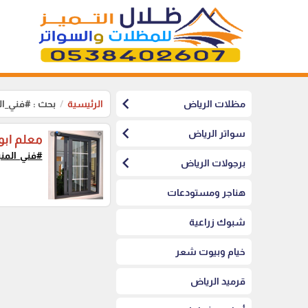
chevron_left
مظلات الرياض
الرئيسية
بحث : #فني_ال
chevron_left
سواتر الرياض
معلم ابو
#فني_المني
chevron_left
برجولات الرياض
هناجر ومستودعات
شبوك زراعية
خيام وبيوت شعر
قرميد الرياض