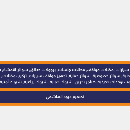
للمظلات والسواتر - 0538402607 © مظلات سيارات, مظلات مواقف, مظلات جلسات, برجولات حدائق
 سواتر خصوصية, سواتر حماية, تجهيز مواقف سيارات, تركيب مظلات, ترك
ستودعات حديدية, هناجر تخزين, شبوك حماية, شبوك زراعية, شبوك أمنية
تصميم عبود الهاشمي