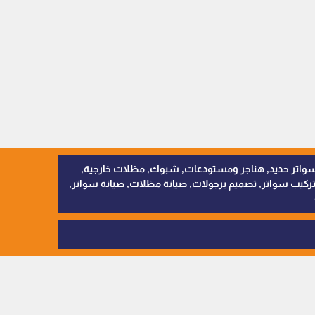
, سواتر اقمشة, سواتر حديد, هناجر ومستودعات, شبوك, مظلات خارجية,
يب سواتر, تصميم برجولات, صيانة مظلات, صيانة سواتر,