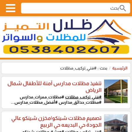
search
الرئيسية
بحث : #فني_تركيب_مظلات
تنفيذ مظلات مدارس آمنة للأطفال شمال
الرياض
#فني_تركيب_مظلات
#مظلات_ممرات_مدارس
#مظلات_حدائق_مدارس #أفضل_مظلات_مدارس...
تصميم مظلات شينكو|مخزن شينكو عالي
الجودة حي البديعه حي الربيع
#فني_تركيب_مظلات
#ورشة_مظلات_شينكو