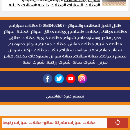
#مظلات_السيارات #مظلات_خارجية #مظلات_داخلية...
ظلال التميز للمظلات والسواتر - 0538402607 © مظلات سيارات,
مظلات مواقف, مظلات جلسات, برجولات حدائق, سواتر اقمشة, سواتر
حديد, هناجر ومستودعات, شبوك, مظلات خارجية, مظلات حدائق,
مظلات خشبية, مظلات قماش, مظلات معدنية, سواتر خصوصية,
سواتر حماية, تجهيز مواقف سيارات, تركيب مظلات, تركيب سواتر,
تصميم برجولات, صيانة مظلات, صيانة سواتر, مستودعات حديدية, هناجر
تخزين, شبوك حماية, شبوك زراعية, شبوك أمنية
تصميم عبود الهاشمي
sync
مظلات سيارات متحركة ساكو- مظلات سيارات رخيصة في