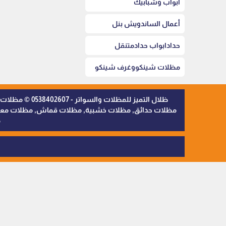
أبواب وشبابيك
أعمال الساندويش بنل
حدادابواب حدادمتنقل
مظلات شينكووغرف شينكو
ظلال التميز 
مظلات حدائق, مظلات خشبية, مظلات قماش, مظلات معدنية,
م