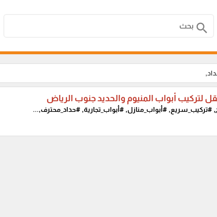
search
اد,
قل لتركيب أبواب المنيوم والحديد جنوب الرياض
,
#تركيب_سريع, #أبواب_منازل, #أبواب_تجارية, #حداد_محترف,...