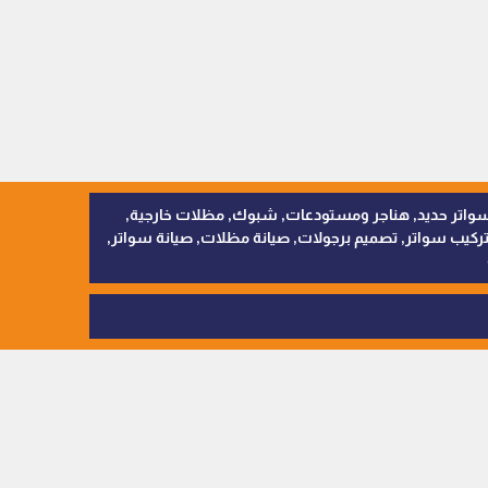
, سواتر اقمشة, سواتر حديد, هناجر ومستودعات, شبوك, مظلات خارجية,
يب سواتر, تصميم برجولات, صيانة مظلات, صيانة سواتر,