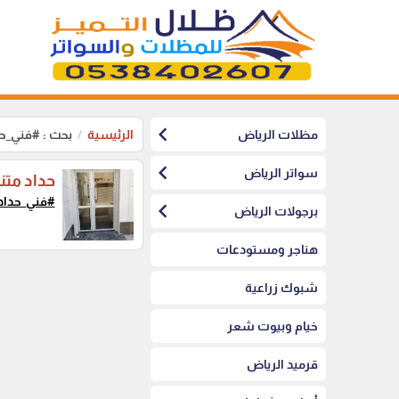
chevron_left
مظلات الرياض
الرئيسية
بحث : #فني_حد
chevron_left
سواتر الرياض
حداد متن
#فني_حداد
chevron_left
برجولات الرياض
هناجر ومستودعات
شبوك زراعية
خيام وبيوت شعر
قرميد الرياض