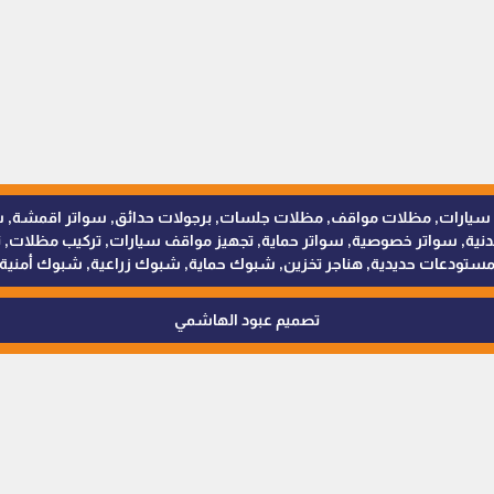
للمظلات والسواتر - 0538402607 © مظلات سيارات, مظلات مواقف, مظلات جلسات, برجولات حدائق
 سواتر خصوصية, سواتر حماية, تجهيز مواقف سيارات, تركيب مظلات, ترك
ستودعات حديدية, هناجر تخزين, شبوك حماية, شبوك زراعية, شبوك أمنية
تصميم عبود الهاشمي