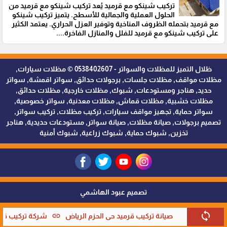
تركيب شينكو مع قرميد يُعد تركيب شينكو مع قرميد من
الحلول العملية والجمالية للأسطح. يتميز تركيب شينكو
مع قرميد بتحمله الظروف المناخية وتوفير العزل الحراري. يعتمد الكثير
على تركيب شينكو مع قرميد للفلل والمنازل الفاخرة....
ظلال التميز للمظلات والسواتر - 0538402607 © مظلات سيارات,
مظلات مواقف, مظلات جلسات, برجولات حدائق, سواتر اقمشة, سواتر
حديد, هناجر ومستودعات, شبوك, مظلات خارجية, مظلات حدائق,
مظلات خشبية, مظلات قماش, مظلات معدنية, سواتر خصوصية,
سواتر حماية, تجهيز مواقف سيارات, تركيب مظلات, تركيب سواتر,
تصميم برجولات, صيانة مظلات, صيانة سواتر, مستودعات حديدية, هناجر
تخزين, شبوك حماية, شبوك زراعية, شبوك أمنية
تصميم عبود الهاشمي
sync
link
صيانة تركيب قرميد حي الحزم الرياض
شركة تركيب قرمي