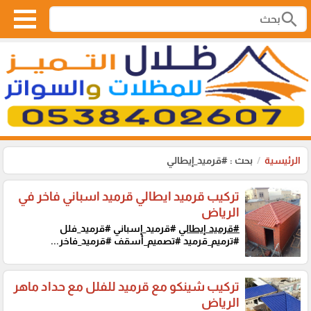
search
الرئيسية
بحث : #قرميد_إيطالي
تركيب قرميد ايطالي قرميد اسباني فاخر في
الرياض
#قرميد_إيطالي
#قرميد_إسباني #قرميد_فلل
#ترميم_قرميد #تصميم_أسقف #قرميد_فاخر...
تركيب شينكو مع قرميد للفلل مع حداد ماهر
الرياض