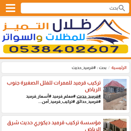
search
الرئيسية
بحث : #قرميد_حديث
تركيب قرميد للممرات للفلل الصغيرة جنوب
الرياض
#قرميد_حديث
#معلم_قرميد #أسعار_قرميد
#قرميد_حدائق #تركيب_قرميد_آمن...
مؤسسة تركيب قرميد ديكوري حديث شرق
الرياض