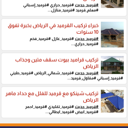
#قرميد_حديث
#قرميد_حراري #قرميد_إسباني
#معلم_قرميد #قرميد_منازل...
خبراء تركيب القرميد في الرياض بخبرة تفوق
10 سنوات
#قرميد_حديث
#قرميد_عازل #قرميد_فخم
#قرميد_حراري...
تركيب قراميد بيوت سقف متين وجذاب
الرياض
#قرميد_حديث
#قرميد_شمالي_الرياض #قرميد_طيني
#قرميد_إسباني #مقاول_قرميد...
تركيب شينكو مع قرميد للفلل مع حداد ماهر
الرياض
#قرميد_حديث
#قرميد_تقليدي #قرميد_احمر
#قرميد_ابيض #قرميد_ايطالي...