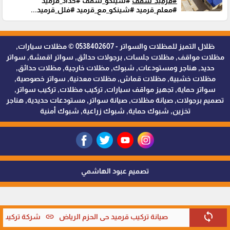
#قرميد_سقف
#شينكو_سقف #حداد_قرميد
#معلم_قرميد #شينكو_مع_قرميد #فلل_قرميد...
ظلال التميز للمظلات والسواتر - 0538402607 © مظلات سيارات,
مظلات مواقف, مظلات جلسات, برجولات حدائق, سواتر اقمشة, سواتر
حديد, هناجر ومستودعات, شبوك, مظلات خارجية, مظلات حدائق,
مظلات خشبية, مظلات قماش, مظلات معدنية, سواتر خصوصية,
سواتر حماية, تجهيز مواقف سيارات, تركيب مظلات, تركيب سواتر,
تصميم برجولات, صيانة مظلات, صيانة سواتر, مستودعات حديدية, هناجر
تخزين, شبوك حماية, شبوك زراعية, شبوك أمنية
تصميم عبود الهاشمي
sync
link
صيانة تركيب قرميد حي الحزم الرياض
شركة تركيب قر