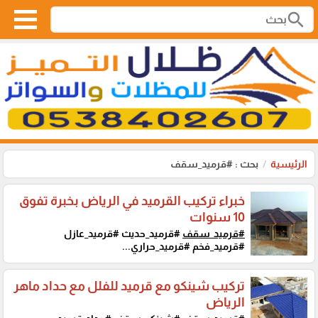
search
الرئيسية
بحث : #قرميد_سقف
خبراء تركيب القرميد في الرياض بخبرة تفوق
10 سنوات
#قرميد_سقف
#قرميد_حديث #قرميد_عازل
#قرميد_فخم #قرميد_حراري...
تركيب شينكو مع قرميد للفلل مع حداد ماهر
الرياض