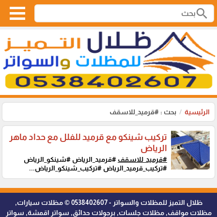
search
الرئيسية
بحث : #قرميد_للاسقف
تركيب شينكو مع قرميد للفلل مع حداد ماهر
الرياض
#قرميد_للاسقف
#قرميد_الرياض #شينكو_الرياض
#تركيب_قرميد_الرياض #تركيب_شينكو_الرياض...
ظلال التميز للمظلات والسواتر - 0538402607 © مظلات سيارات,
مظلات مواقف, مظلات جلسات, برجولات حدائق, سواتر اقمشة, سواتر