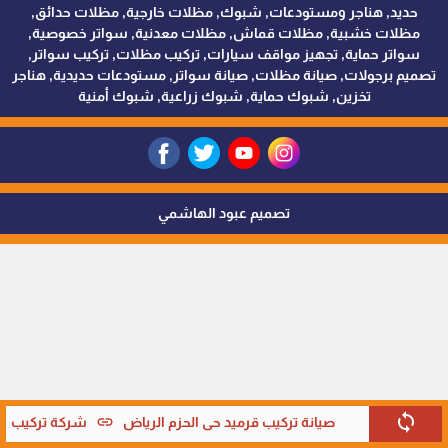
حديد, هناجر ومستودعات, شبوك, مظلات خارجية, مظلات حدائق,
مظلات خشبية, مظلات قماش, مظلات معدنية, سواتر خصوصية,
سواتر حماية, تجهيز مواقف سيارات, تركيب مظلات, تركيب سواتر,
تصميم برجولات, صيانة مظلات, صيانة سواتر, مستودعات حديدية, هناجر
تخزين, شبوك حماية, شبوك زراعية, شبوك أمنية
تصميم عبود الهاشمي
sync
link
صيانة تركيب قرميد حي الحزم الرياض
شركة تركيب قر