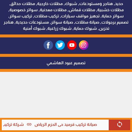
حديد, هناجر ومستودعات, شبوك, مظلات خارجية, مظلات حدائق,
مظلات خشبية, مظلات قماش, مظلات معدنية, سواتر خصوصية,
سواتر حماية, تجهيز مواقف سيارات, تركيب مظلات, تركيب سواتر,
تصميم برجولات, صيانة مظلات, صيانة سواتر, مستودعات حديدية, هناجر
تخزين, شبوك حماية, شبوك زراعية, شبوك أمنية
تصميم عبود الهاشمي
sync
link
صيانة تركيب قرميد حي الحزم الرياض
شركة تركيب قر