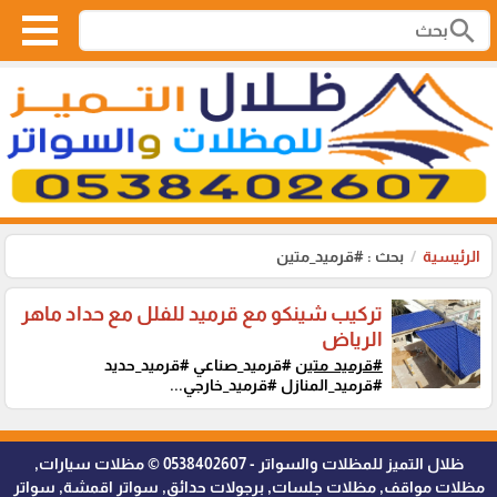
search
الرئيسية
بحث : #قرميد_متين
تركيب شينكو مع قرميد للفلل مع حداد ماهر
الرياض
#قرميد_متين
#قرميد_صناعي #قرميد_حديد
#قرميد_المنازل #قرميد_خارجي...
ظلال التميز للمظلات والسواتر - 0538402607 © مظلات سيارات,
مظلات مواقف, مظلات جلسات, برجولات حدائق, سواتر اقمشة, سواتر