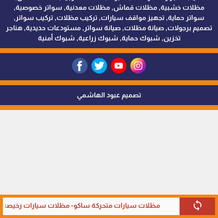
مظلات خشبية, مظلات قماش, مظلات معدنية, سواتر خصوصية,
سواتر حماية, تجهيز مواقف سيارات, تركيب مظلات, تركيب سواتر,
تصميم برجولات, صيانة مظلات, صيانة سواتر, مستودعات حديدية, هناجر
تخزين, شبوك حماية, شبوك زراعية, شبوك أمنية
تصميم عبود الهاشمي
sync
مظلات سيارات متحركة ساكو- مظلات سيارات رخيصة في