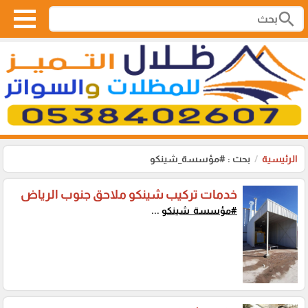
search
الرئيسية
بحث : #مؤسسة_شينكو
خدمات تركيب شينكو ملاحق جنوب الرياض
#مؤسسة_شينكو
...