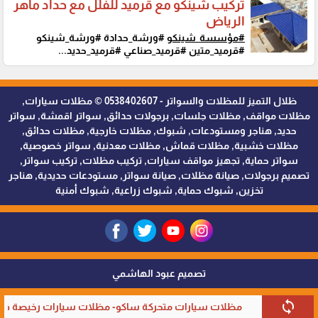
تركيب شينكو مع قرميد للفلل مع حداد ماهر
الرياض
#مؤسسة_شينكو
#ورشة_حدادة #ورشة_شينكو
#قرميد_متين #قرميد_صناعي #قرميد_حديد...
ظلال التميز للمظلات والسواتر - 0538402607 © مظلات سيارات,
مظلات مواقف, مظلات جلسات, برجولات حدائق, سواتر اقمشة, سواتر
حديد, هناجر ومستودعات, شبوك, مظلات خارجية, مظلات حدائق,
مظلات خشبية, مظلات قماش, مظلات معدنية, سواتر خصوصية,
سواتر حماية, تجهيز مواقف سيارات, تركيب مظلات, تركيب سواتر,
تصميم برجولات, صيانة مظلات, صيانة سواتر, مستودعات حديدية, هناجر
تخزين, شبوك حماية, شبوك زراعية, شبوك أمنية
تصميم عبود الهاشمي
sync
مظلات سيارات متحركة ساكو- مظلات سيارات رخيصة في 