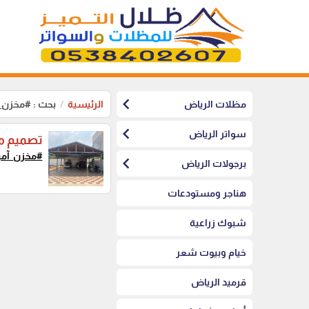
chevron_left
مظلات الرياض
الرئيسية
بحث : #مخزن_
chevron_left
سواتر الرياض
تصميم مظ
#مخزن_آم
chevron_left
برجولات الرياض
هناجر ومستودعات
شبوك زراعية
خيام وبيوت شعر
قرميد الرياض