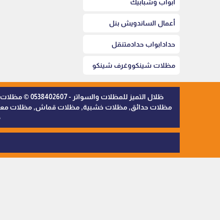
أبواب وشبابيك
أعمال الساندويش بنل
حدادابواب حدادمتنقل
مظلات شينكووغرف شينكو
ظلال التميز 
مظلات حدائق, مظلات خشبية, مظلات قماش, مظلات معدنية,
م