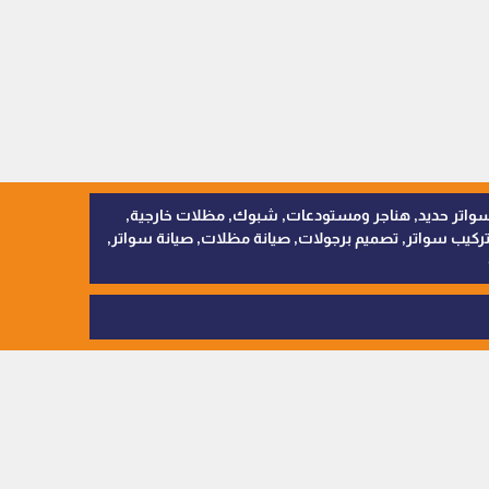
, سواتر اقمشة, سواتر حديد, هناجر ومستودعات, شبوك, مظلات خارجية,
يب سواتر, تصميم برجولات, صيانة مظلات, صيانة سواتر,