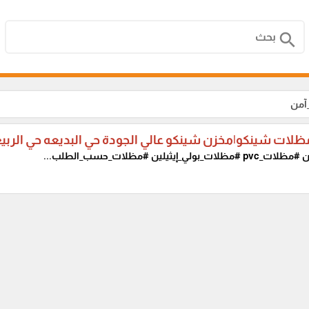
search
آمن
لات شينكو|مخزن شينكو عالي الجودة حي البديعه حي الربي
ن
#مظلات_pvc #مظلات_بولي_إيثيلين #مظلات_حسب_الطلب...