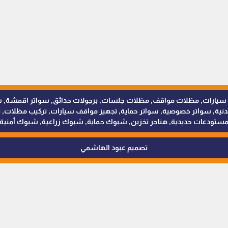
للمظلات والسواتر - 0538402607 © مظلات سيارات, مظلات مواقف, مظلات جلسات, برجولات حدائق
 سواتر خصوصية, سواتر حماية, تجهيز مواقف سيارات, تركيب مظلات, ترك
ستودعات حديدية, هناجر تخزين, شبوك حماية, شبوك زراعية, شبوك أمنية
تصميم عبود الهاشمي