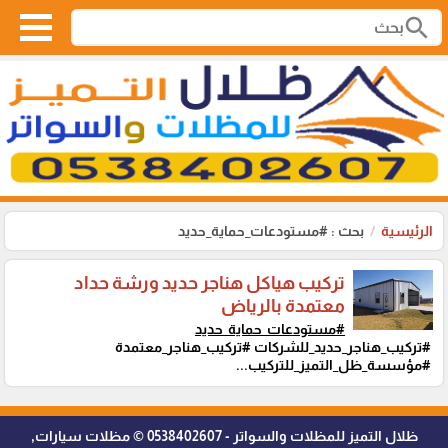
search
الرئيسية
بحث : #مستودعات_حماية_حديد
تركيب هياكل هناجر حديد ورشة حداد
معتمدة بالرياض
#مستودعات_حماية_حديد
#تركيب_هناجر_حديد_للشركات #تركيب_هناجر_معتمدة
#مؤسسة_ظل_التميز_للتركيب...
ظلال التميز للمظلات والسواتر - 0538402607 © مظلات سيارات,